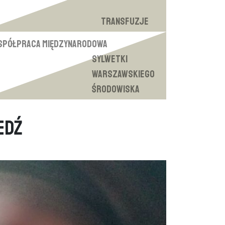
Transfuzje
spółpraca międzynarodowa
Sylwetki
warszawskiego
środowiska
edź