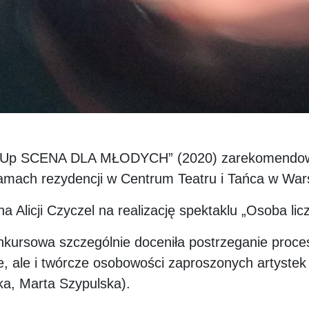
rtUp SCENA DLA MŁODYCH” (2020) zarekomendował
w ramach rezydencji w Centrum Teatru i Tańca w War
 Alicji Czyczel na realizację spektaklu „Osoba licz
konkursowa szczególnie doceniła postrzeganie proc
e, ale i twórcze osobowości zaproszonych artystek 
a, Marta Szypulska).