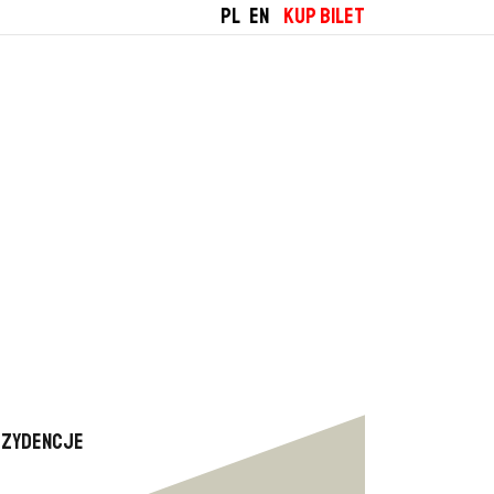
PL
EN
KUP BILET
ezydencje