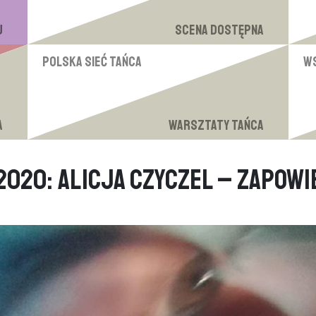
u
Scena Dostępna
Polska Sieć Tańca
W
a
Warsztaty tańca
2020: Alicja Czyczel – zapowi