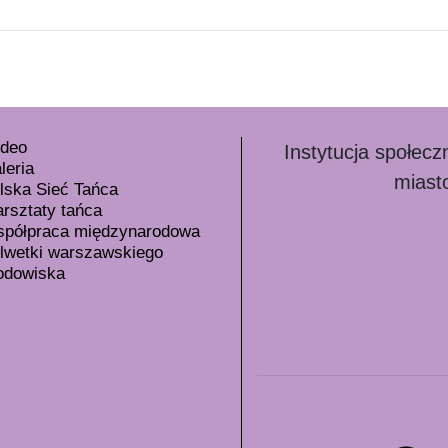
deo
Instytucja społec
leria
miast
lska Sieć Tańca
rsztaty tańca
półpraca międzynarodowa
lwetki warszawskiego
odowiska