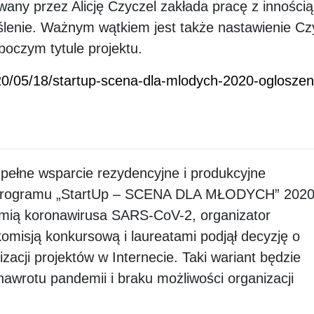
wany przez Alicję Czyczel zakłada pracę z innością
ślenie. Ważnym wątkiem jest także nastawienie C
boczym tytule projektu.
2020/05/18/startup-scena-dla-mlodych-2020-oglosze
pełne wsparcie rezydencyjne i produkcyjne
e programu „StartUp – SCENA DLA MŁODYCH” 2020
mią koronawirusa SARS-CoV-2, organizator
misją konkursową i laureatami podjął decyzję o
zacji projektów w Internecie. Taki wariant będzie
nawrotu pandemii i braku możliwości organizacji