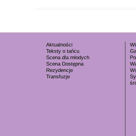
Aktualności
Wi
Teksty o tańcu
Ga
Scena dla młodych
Po
Scena Dostępna
Wa
Rezydencje
Ws
Transfuzje
Sy
śr