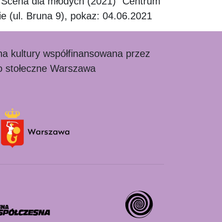
 Scena dla młodych (2021)” Centrum
e (ul. Bruna 9), pokaz: 04.06.2021
zna kultury współfinansowana przez
o stołeczne Warszawa