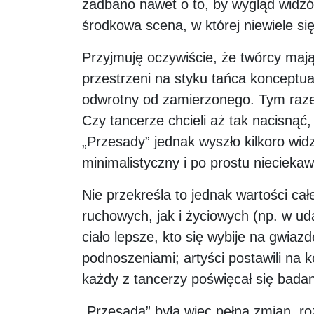
zadbano nawet o to, by wygląd widzó
środkowa scena, w której niewiele si
Przyjmuję oczywiście, że twórcy maj
przestrzeni na styku tańca konceptua
odwrotny od zamierzonego. Tym razem
Czy tancerze chcieli aż tak nacisnąć,
„Przesady” jednak wyszło kilkoro widz
minimalistyczny i po prostu nieciekaw
Nie przekreśla to jednak wartości ca
ruchowych, jak i życiowych (np. w u
ciało lepsze, kto się wybije na gwia
podnoszeniami; artyści postawili na 
każdy z tancerzy poświęcał się badan
„Przesada” była więc pełna zmian, ro