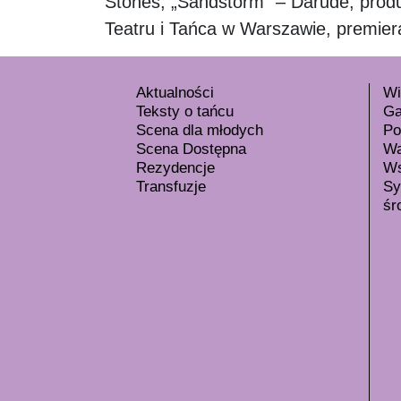
Stones; „Sandstorm” – Darude, prod
Teatru i Tańca w Warszawie, premier
Aktualności
Wi
Teksty o tańcu
Ga
Scena dla młodych
Po
Scena Dostępna
Wa
Rezydencje
Ws
Transfuzje
Sy
śr