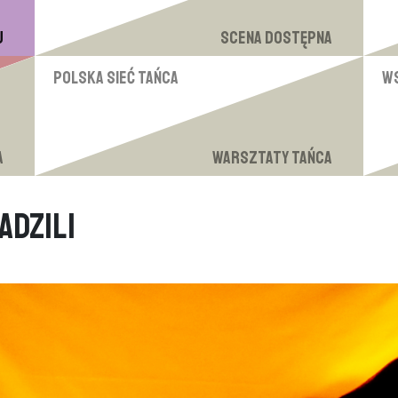
u
Scena Dostępna
Polska Sieć Tańca
W
a
Warsztaty tańca
adzili