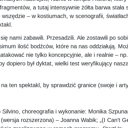
 fragmentów, a tutaj intensywnie żółta barwa stał
e wszędzie – w kostiumach, w scenografii, światła
takl.
ię nami zabawili. Przesadzili. Ale zostawili po sob
ksimum ilość bodźców, które na nas oddziałują. Mo
atakować nie tylko koncepcyjnie, ale i realnie – n
by dopiero był dyktat, wielki test weryfikujący nas
na ten spektakl, by sprawdzić granice (swoje i art
Silvino, choreografia i wykonanie: Monika Szpunar 
ersja rozszerzona) – Joanna Wabik; „(I Can’t Get