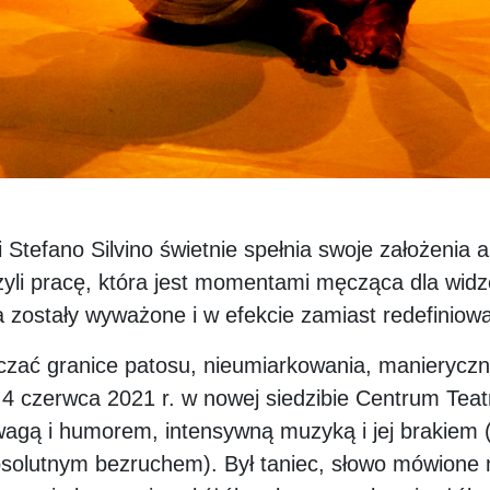
 Stefano Silvino świetnie spełnia swoje założenia 
rzyli pracę, która jest momentami męcząca dla wid
ca zostały wyważone i w efekcie zamiast redefini
czać granice patosu, nieumiarkowania, manieryczno
 4 czerwca 2021 r. w nowej siedzibie Centrum Tea
agą i humorem, intensywną muzyką i jej brakiem 
solutnym bezruchem). Był taniec, słowo mówione 