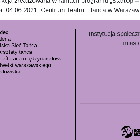
ukcja zrealizowana w ramach programu „StartUp –
a: 04.06.2021, Centrum Teatru i Tańca w Warszawi
deo
Instytucja społec
leria
miast
lska Sieć Tańca
rsztaty tańca
półpraca międzynarodowa
lwetki warszawskiego
odowiska