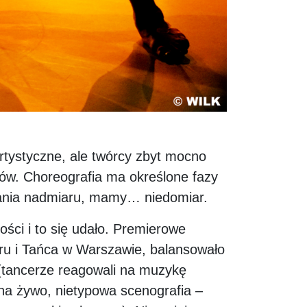
artystyczne, ale twórcy zbyt mocno
zów. Choreografia ma określone fazy
owania nadmiaru, mamy… niedomiar.
ści i to się udało. Premierowe
tru i Tańca w Warszawie, balansowało
(tancerze reagowali na muzykę
na żywo, nietypowa scenografia –