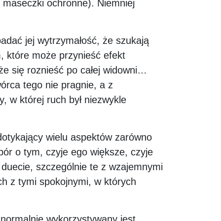
e maseczki ochronne). Niemniej
adać jej wytrzymałość, że szukają
m, które może przynieść efekt
że się roznieść po całej widowni…
órca tego nie pragnie, a z
y, w której ruch był niezwykle
, dotykający wielu aspektów zarówno
ór o tym, czyje ego większe, czyje
w duecie, szczególnie te z wzajemnymi
ch z tymi spokojnymi, w których
y normalnie wykorzystywany jest