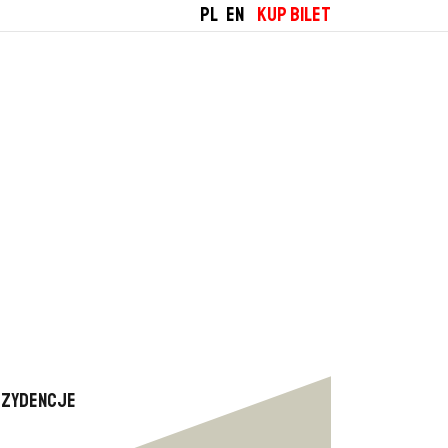
PL
EN
KUP BILET
ezydencje