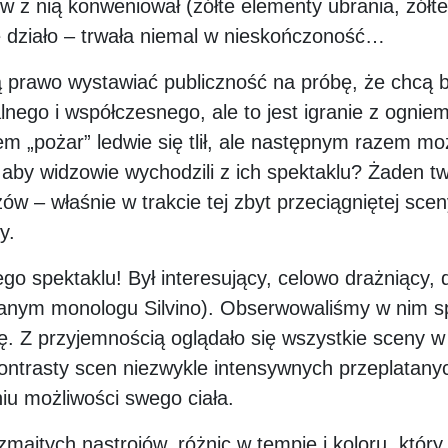
w z nią konweniował (żółte elementy ubrania, żółt
ę działo – trwała niemal w nieskończoność…
ą prawo wystawiać publiczność na próbę, że chcą b
lnego i współczesnego, ale to jest igranie z ognie
 „pożar” ledwie się tlił, ale następnym razem mo
 aby widzowie wychodzili z ich spektaklu? Żaden tw
ów – właśnie w trakcie tej zbyt przeciągniętej scen
y.
łego spektaklu! Był interesujący, celowo drażniący
danym monologu Silvino). Obserwowaliśmy w nim sp
zdę. Z przyjemnością oglądało się wszystkie sceny 
kontrasty scen niezwykle intensywnych przeplatany
iu możliwości swego ciała.
zmaitych nastrojów, różnic w tempie i koloru, któr