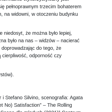
a się pełnoprawnym trzecim bohaterem
ch, na widowni, w otoczeniu budynku
ie niedosyt, że można było lepiej,
żna było na nas – widzów – nacierać
p. doprowadzając do tego, że
zą cierpliwość, odporność czy
ystów).
i Stefano Silvino, scenografia: Agata
 No) Satisfaction” – The Rolling