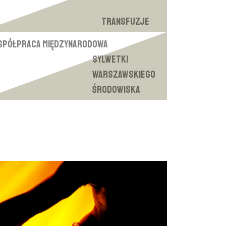
Transfuzje
spółpraca międzynarodowa
Sylwetki
warszawskiego
środowiska