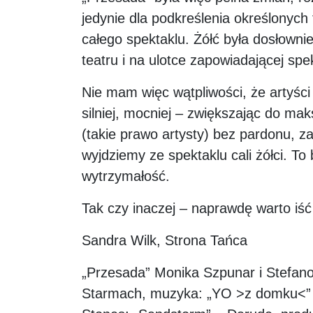
jedynie dla podkreślenia określonych
całego spektaklu. Żółć była dosłowni
teatru i na ulotce zapowiadającej spek
Nie mam więc wątpliwości, że artyści s
silniej, mocniej – zwiększając do ma
(takie prawo artysty) bez pardonu, za
wyjdziemy ze spektaklu cali żółci. To 
wytrzymałość.
Tak czy inaczej – naprawdę warto iść 
Sandra Wilk, Strona Tańca
„Przesada” Monika Szpunar i Stefano 
Starmach, muzyka: „YO >z domku<” (w