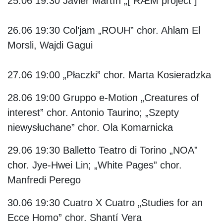
25.06 19:30
Javier Martín „[ RÆM project ]”
26.06 19:30
Col’jam „ROUH” chor. Ahlam El
Morsli, Wajdi Gagui
27.06 19:00
„Płaczki” chor. Marta Kosieradzka
28.06 19:00
Gruppo e-Motion „Creatures of
interest” chor. Antonio Taurino; „Szepty
niewysłuchane” chor. Ola Komarnicka
29.06 19:30
Balletto Teatro di Torino „NOA”
chor. Jye-Hwei Lin; „White Pages” chor.
Manfredi Perego
30.06 19:30
Cuatro X Cuatro „Studies for an
Ecce Homo” chor. Shantí Vera